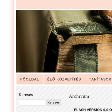
FŐOLDAL
ÉLŐ KÖZVETÍTÉS
TANÍTÁSOK
ARCHÍVUM
KAPCSOLAT
Keresés
Archívum
LUIS ZAPATA PÁSZTOR LEVELÉBŐL, A GYÜLEKE
FLASH VERSION 9,0 