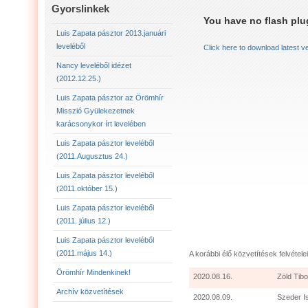
LUIS ZAPATA PÁSZTOR LEVELÉBŐL (2011.AUGU
Gyorslinkek
You have no flash plug
LUIS ZAPATA PÁSZTOR LEVELÉBŐL (2011.OKTÓ
Luis Zapata pásztor 2013.januári
leveléből
Click here to download latest v
LUIS ZAPATA PÁSZTOR AZ ÖRÖMHÍR MISSZIÓ
Nancy leveléből idézet
(2012.12.25.)
2012.12.25. NANCY LEVELÉBŐL IDÉZET:
LU
Luis Zapata pásztor az Örömhír
Misszió Gyülekezetnek
karácsonykor írt levelében
Luis Zapata pásztor leveléből
(2011.Augusztus 24.)
Luis Zapata pásztor leveléből
(2011.október 15.)
Luis Zapata pásztor leveléből
(2011. július 12.)
Luis Zapata pásztor leveléből
(2011.május 14.)
A korábbi élő közvetítések felvételei
Örömhír Mindenkinek!
2020.08.16.
Zöld Tibo
Archív közvetítések
2020.08.09.
Szeder I