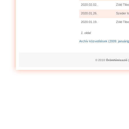
2020.02.02.
Zöld Tibo
2020.01.26.
Szeder I
2020.01.19.
Zöld Tibo
1. oldal
Archív közvetítések (2009. januárig
© 2010
Örömhímisszió
|