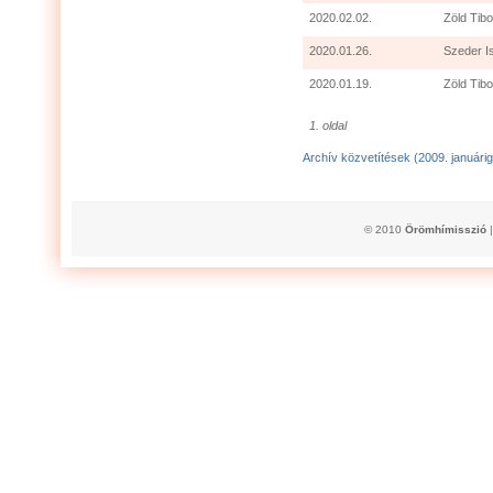
2020.02.02.
Zöld Tibo
2020.01.26.
Szeder I
2020.01.19.
Zöld Tibo
1. oldal
Archív közvetítések (2009. januárig
© 2010
Örömhímisszió
|