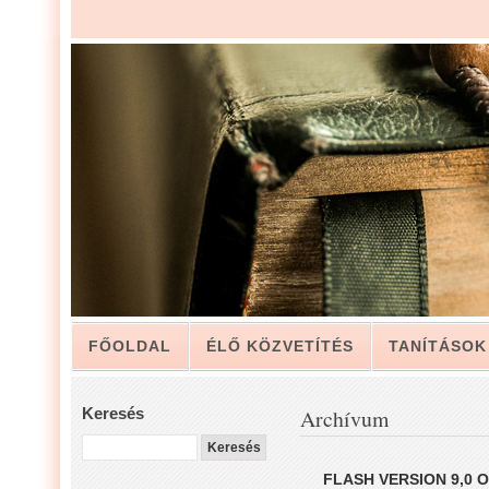
FŐOLDAL
ÉLŐ KÖZVETÍTÉS
TANÍTÁSOK
ARCHÍVUM
KAPCSOLAT
Keresés
Archívum
LUIS ZAPATA PÁSZTOR LEVELÉBŐL, A GYÜLEKE
FLASH VERSION 9,0 