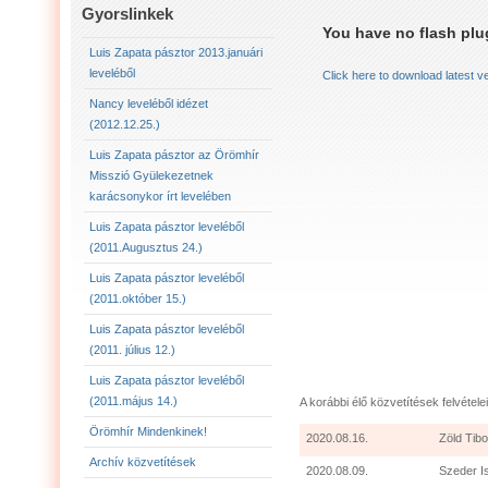
LUIS ZAPATA PÁSZTOR LEVELÉBŐL (2011.AUGU
Gyorslinkek
You have no flash plug
LUIS ZAPATA PÁSZTOR LEVELÉBŐL (2011.OKTÓ
Luis Zapata pásztor 2013.januári
leveléből
Click here to download latest v
LUIS ZAPATA PÁSZTOR AZ ÖRÖMHÍR MISSZIÓ
Nancy leveléből idézet
(2012.12.25.)
2012.12.25. NANCY LEVELÉBŐL IDÉZET:
LU
Luis Zapata pásztor az Örömhír
Misszió Gyülekezetnek
karácsonykor írt levelében
Luis Zapata pásztor leveléből
(2011.Augusztus 24.)
Luis Zapata pásztor leveléből
(2011.október 15.)
Luis Zapata pásztor leveléből
(2011. július 12.)
Luis Zapata pásztor leveléből
(2011.május 14.)
A korábbi élő közvetítések felvételei
Örömhír Mindenkinek!
2020.08.16.
Zöld Tibo
Archív közvetítések
2020.08.09.
Szeder I