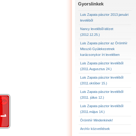
LUIS ZAPATA PÁSZTOR 
Gyorslinkek
LUIS ZAPATA PÁSZTOR 
Luis Zapata pásztor 2013.januári
leveléből
LUIS ZAPATA PÁSZTOR
Nancy leveléből idézet
(2012.12.25.)
2012.12.25. NANCY LE
Luis Zapata pásztor az Örömhír
Misszió Gyülekezetnek
karácsonykor írt levelében
Luis Zapata pásztor leveléből
(2011.Augusztus 24.)
Luis Zapata pásztor leveléből
(2011.október 15.)
Luis Zapata pásztor leveléből
(2011. július 12.)
Luis Zapata pásztor leveléből
(2011.május 14.)
Örömhír Mindenkinek!
Archív közvetítések