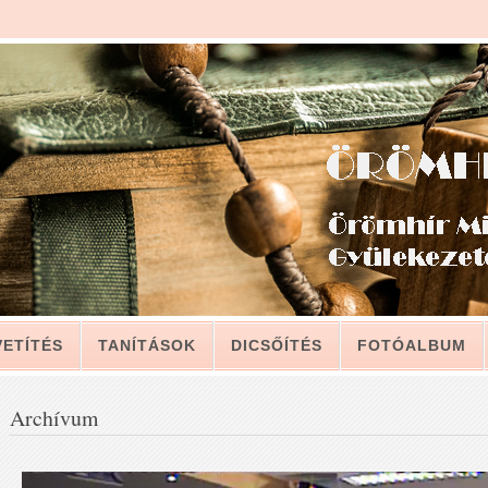
VETÍTÉS
TANÍTÁSOK
DICSŐÍTÉS
FOTÓALBUM
LAT
Archívum
LEVELÉBŐL, A GYÜLEKEZETNEK (2011. JÚLIUS 12.)