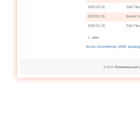
2020.02.02.
Zöld Tibo
2020.01.26.
Szeder I
2020.01.19.
Zöld Tibo
1. oldal
Archív közvetítések (2009. januárig
© 2010
Örömhímisszió
|