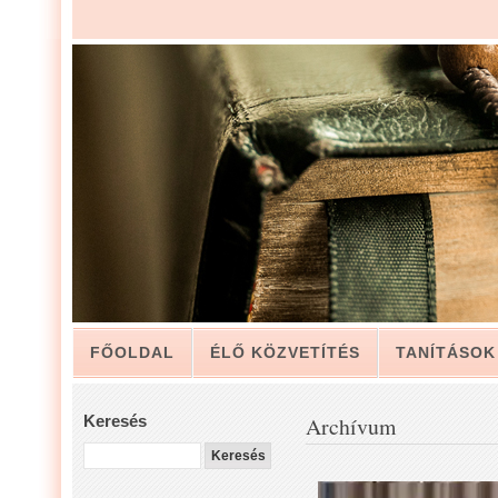
FŐOLDAL
ÉLŐ KÖZVETÍTÉS
TANÍTÁSOK
ARCHÍVUM
KAPCSOLAT
Keresés
Archívum
LUIS ZAPATA PÁSZTOR LEVELÉBŐL, A GYÜLEKE