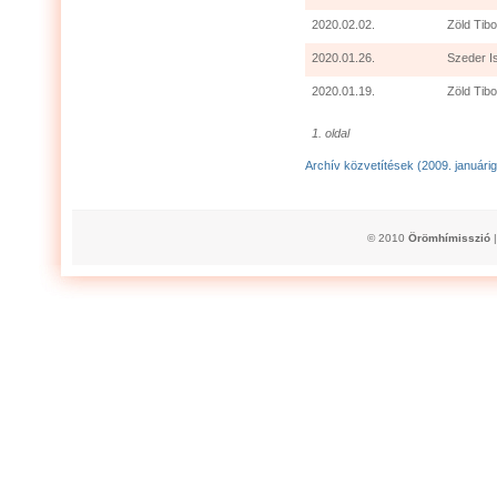
2020.02.02.
Zöld Tibo
2020.01.26.
Szeder I
2020.01.19.
Zöld Tibo
1. oldal
Archív közvetítések (2009. januárig
© 2010
Örömhímisszió
|