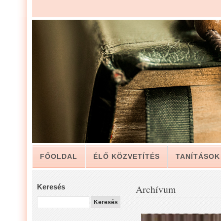
FŐOLDAL
ÉLŐ KÖZVETÍTÉS
TANÍTÁSOK
ARCHÍVUM
KAPCSOLAT
Keresés
Archívum
LUIS ZAPATA PÁSZTOR LEVELÉBŐL, A GYÜLEKE