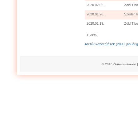
2020.02.02.
Zöld Tibo
2020.01.26.
Szeder I
2020.01.19.
Zöld Tibo
1. oldal
Archív közvetítések (2009. januárig
© 2010
Örömhímisszió
|