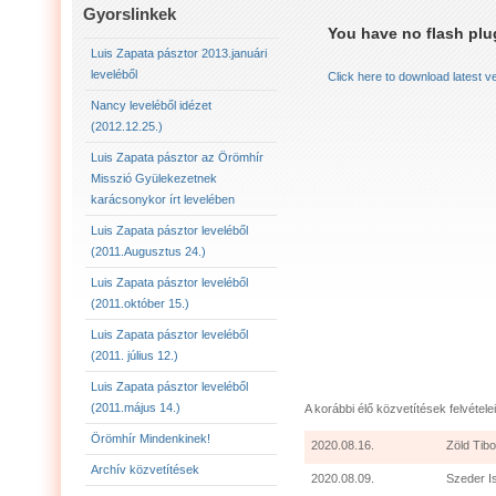
LUIS ZAPATA PÁSZTOR LEVELÉBŐL (2011.AUGU
Gyorslinkek
You have no flash plug
LUIS ZAPATA PÁSZTOR LEVELÉBŐL (2011.OKTÓ
Luis Zapata pásztor 2013.januári
leveléből
Click here to download latest v
LUIS ZAPATA PÁSZTOR AZ ÖRÖMHÍR MISSZIÓ
Nancy leveléből idézet
(2012.12.25.)
2012.12.25. NANCY LEVELÉBŐL IDÉZET:
LU
Luis Zapata pásztor az Örömhír
Misszió Gyülekezetnek
karácsonykor írt levelében
Luis Zapata pásztor leveléből
(2011.Augusztus 24.)
Luis Zapata pásztor leveléből
(2011.október 15.)
Luis Zapata pásztor leveléből
(2011. július 12.)
Luis Zapata pásztor leveléből
(2011.május 14.)
A korábbi élő közvetítések felvételei
Örömhír Mindenkinek!
2020.08.16.
Zöld Tibo
Archív közvetítések
2020.08.09.
Szeder I