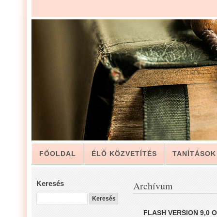
FŐOLDAL
ÉLŐ KÖZVETÍTÉS
TANÍTÁSOK
ARCHÍVUM
KAPCSOLAT
Keresés
Archívum
LUIS ZAPATA PÁSZTOR LEVELÉBŐL, A GYÜLEKE
FLASH VERSION 9,0 