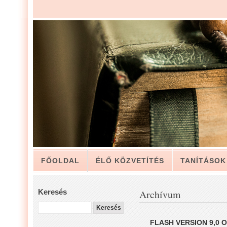
FŐOLDAL
ÉLŐ KÖZVETÍTÉS
TANÍTÁSOK
ARCHÍVUM
KAPCSOLAT
Keresés
Archívum
LUIS ZAPATA PÁSZTOR LEVELÉBŐL, A GYÜLEKE
FLASH VERSION 9,0 