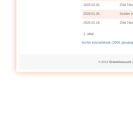
2020.02.02.
Zöld Tibo
2020.01.26.
Szeder I
2020.01.19.
Zöld Tibo
1. oldal
Archív közvetítések (2009. januárig
© 2010
Örömhímisszió
|