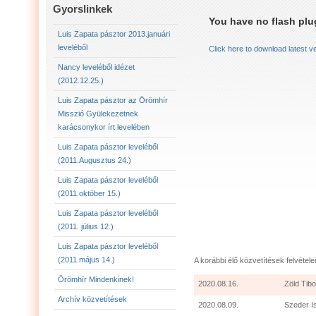
LUIS ZAPATA PÁSZTOR LEVELÉBŐL (2011.AUGU
Gyorslinkek
You have no flash plug
LUIS ZAPATA PÁSZTOR LEVELÉBŐL (2011.OKTÓ
Luis Zapata pásztor 2013.januári
leveléből
Click here to download latest v
LUIS ZAPATA PÁSZTOR AZ ÖRÖMHÍR MISSZIÓ
Nancy leveléből idézet
(2012.12.25.)
2012.12.25. NANCY LEVELÉBŐL IDÉZET:
LU
Luis Zapata pásztor az Örömhír
Misszió Gyülekezetnek
karácsonykor írt levelében
Luis Zapata pásztor leveléből
(2011.Augusztus 24.)
Luis Zapata pásztor leveléből
(2011.október 15.)
Luis Zapata pásztor leveléből
(2011. július 12.)
Luis Zapata pásztor leveléből
(2011.május 14.)
A korábbi élő közvetítések felvételei
Örömhír Mindenkinek!
2020.08.16.
Zöld Tibo
Archív közvetítések
2020.08.09.
Szeder I