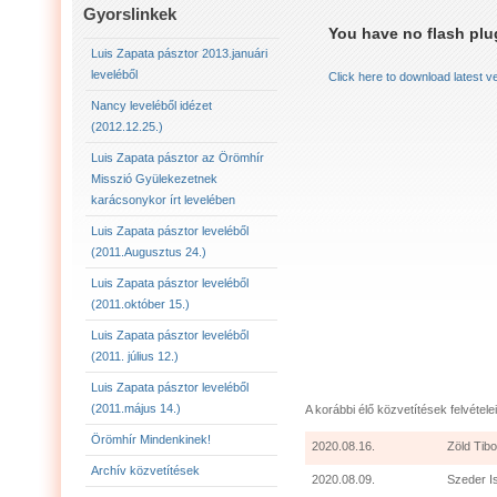
LUIS ZAPATA PÁSZTOR LEVELÉBŐL (2011.AUGU
Gyorslinkek
You have no flash plug
LUIS ZAPATA PÁSZTOR LEVELÉBŐL (2011.OKTÓ
Luis Zapata pásztor 2013.januári
leveléből
Click here to download latest v
LUIS ZAPATA PÁSZTOR AZ ÖRÖMHÍR MISSZIÓ
Nancy leveléből idézet
(2012.12.25.)
2012.12.25. NANCY LEVELÉBŐL IDÉZET:
LU
Luis Zapata pásztor az Örömhír
Misszió Gyülekezetnek
karácsonykor írt levelében
Luis Zapata pásztor leveléből
(2011.Augusztus 24.)
Luis Zapata pásztor leveléből
(2011.október 15.)
Luis Zapata pásztor leveléből
(2011. július 12.)
Luis Zapata pásztor leveléből
(2011.május 14.)
A korábbi élő közvetítések felvételei
Örömhír Mindenkinek!
2020.08.16.
Zöld Tibo
Archív közvetítések
2020.08.09.
Szeder I