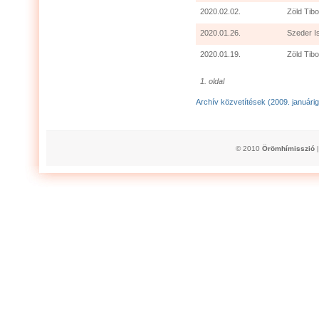
2020.02.02.
Zöld Tibo
2020.01.26.
Szeder I
2020.01.19.
Zöld Tibo
1. oldal
Archív közvetítések (2009. januárig
© 2010
Örömhímisszió
|