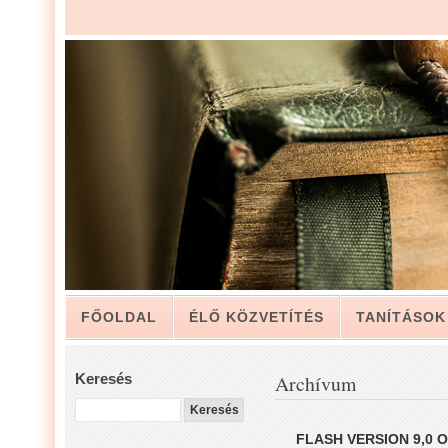
FŐOLDAL
ÉLŐ KÖZVETÍTÉS
TANÍTÁSOK
ARCHÍVUM
KAPCSOLAT
Keresés
Archívum
LUIS ZAPATA PÁSZTOR LEVELÉBŐL, A GYÜLEKE
FLASH VERSION 9,0 