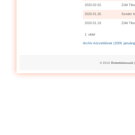
2020.02.02.
Zöld Tibo
2020.01.26.
Szeder I
2020.01.19.
Zöld Tibo
1. oldal
Archív közvetítések (2009. januárig
© 2010
Örömhímisszió
|