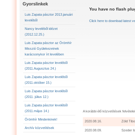
LUIS ZAPATA PÁSZTOR LEVELÉBŐL (2011.AUGU
Gyorslinkek
You have no flash plug
LUIS ZAPATA PÁSZTOR LEVELÉBŐL (2011.OKTÓ
Luis Zapata pásztor 2013.januári
leveléből
Click here to download latest v
LUIS ZAPATA PÁSZTOR AZ ÖRÖMHÍR MISSZIÓ
Nancy leveléből idézet
(2012.12.25.)
2012.12.25. NANCY LEVELÉBŐL IDÉZET:
LU
Luis Zapata pásztor az Örömhír
Misszió Gyülekezetnek
karácsonykor írt levelében
Luis Zapata pásztor leveléből
(2011.Augusztus 24.)
Luis Zapata pásztor leveléből
(2011.október 15.)
Luis Zapata pásztor leveléből
(2011. július 12.)
Luis Zapata pásztor leveléből
(2011.május 14.)
A korábbi élő közvetítések felvételei
Örömhír Mindenkinek!
2020.08.16.
Zöld Tibo
Archív közvetítések
2020.08.09.
Szeder I