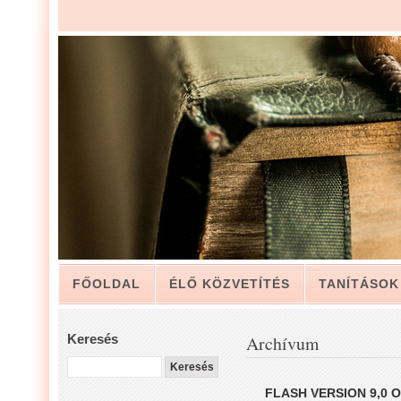
FŐOLDAL
ÉLŐ KÖZVETÍTÉS
TANÍTÁSOK
ARCHÍVUM
KAPCSOLAT
Keresés
Archívum
LUIS ZAPATA PÁSZTOR LEVELÉBŐL, A GYÜLEKE
FLASH VERSION 9,0 