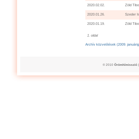
2020.02.02.
Zöld Tibo
2020.01.26.
Szeder I
2020.01.19.
Zöld Tibo
1. oldal
Archív közvetítések (2009. januárig
© 2010
Örömhímisszió
|