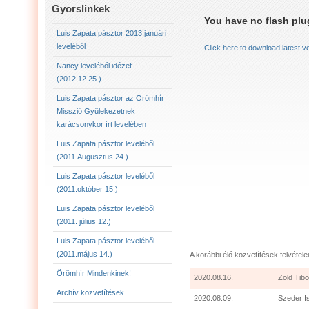
LUIS ZAPATA PÁSZTOR LEVELÉBŐL (2011.AUGU
Gyorslinkek
You have no flash plug
LUIS ZAPATA PÁSZTOR LEVELÉBŐL (2011.OKTÓ
Luis Zapata pásztor 2013.januári
leveléből
Click here to download latest v
LUIS ZAPATA PÁSZTOR AZ ÖRÖMHÍR MISSZIÓ
Nancy leveléből idézet
(2012.12.25.)
2012.12.25. NANCY LEVELÉBŐL IDÉZET:
LU
Luis Zapata pásztor az Örömhír
Misszió Gyülekezetnek
karácsonykor írt levelében
Luis Zapata pásztor leveléből
(2011.Augusztus 24.)
Luis Zapata pásztor leveléből
(2011.október 15.)
Luis Zapata pásztor leveléből
(2011. július 12.)
Luis Zapata pásztor leveléből
(2011.május 14.)
A korábbi élő közvetítések felvételei
Örömhír Mindenkinek!
2020.08.16.
Zöld Tibo
Archív közvetítések
2020.08.09.
Szeder I