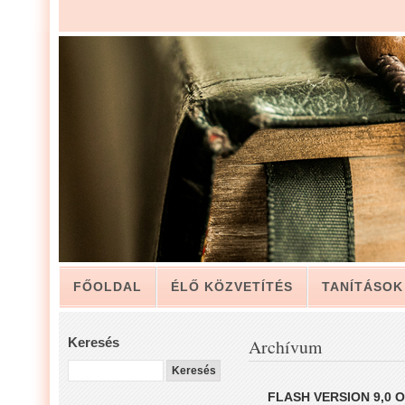
FŐOLDAL
ÉLŐ KÖZVETÍTÉS
TANÍTÁSOK
ARCHÍVUM
KAPCSOLAT
Keresés
Archívum
LUIS ZAPATA PÁSZTOR LEVELÉBŐL, A GYÜLEKE
FLASH VERSION 9,0 