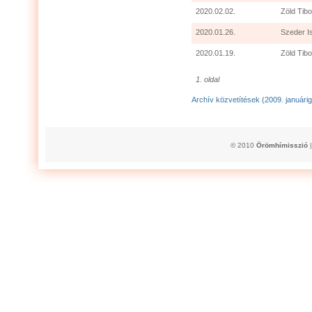
2020.02.02.
Zöld Tibo
2020.01.26.
Szeder I
2020.01.19.
Zöld Tibo
1. oldal
Archív közvetítések (2009. januárig
© 2010
Örömhímisszió
|