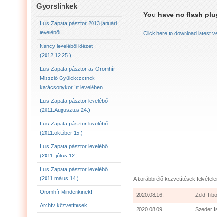
LUIS ZAPATA PÁSZTOR LEVELÉBŐL (2011.AUGU
Gyorslinkek
You have no flash plug
LUIS ZAPATA PÁSZTOR LEVELÉBŐL (2011.OKTÓ
Luis Zapata pásztor 2013.januári
leveléből
Click here to download latest v
LUIS ZAPATA PÁSZTOR AZ ÖRÖMHÍR MISSZIÓ
Nancy leveléből idézet
(2012.12.25.)
2012.12.25. NANCY LEVELÉBŐL IDÉZET:
LU
Luis Zapata pásztor az Örömhír
Misszió Gyülekezetnek
karácsonykor írt levelében
Luis Zapata pásztor leveléből
(2011.Augusztus 24.)
Luis Zapata pásztor leveléből
(2011.október 15.)
Luis Zapata pásztor leveléből
(2011. július 12.)
Luis Zapata pásztor leveléből
(2011.május 14.)
A korábbi élő közvetítések felvételei
Örömhír Mindenkinek!
2020.08.16.
Zöld Tibo
Archív közvetítések
2020.08.09.
Szeder I