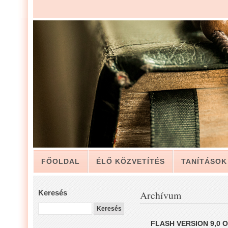
FŐOLDAL
ÉLŐ KÖZVETÍTÉS
TANÍTÁSOK
ARCHÍVUM
KAPCSOLAT
Keresés
Archívum
LUIS ZAPATA PÁSZTOR LEVELÉBŐL, A GYÜLEKE
FLASH VERSION 9,0 