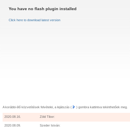
LEVELÉBŐL (2011.AUGUSZTUS 24.)
You have no flash plugin installed
LEVELÉBŐL (2011.OKTÓBER 15.)
Click here to download latest version
 AZ ÖRÖMHÍR MISSZIÓ GYÜLEKEZETNEK KARÁCSONYKOR
VELÉBŐL IDÉZET:
LUIS ZAPATA PÁSZTOR 2013.JANUÁR
A korábbi élő közvetítések felvételei, a lejátszás (
) gombra kattintva tekinthetőek meg.
2020.08.16.
Zöld Tibor:
2020.08.09.
Szeder István: