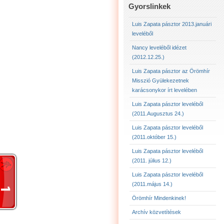
LUIS ZAPATA PÁSZTOR 
Gyorslinkek
LUIS ZAPATA PÁSZTOR 
Luis Zapata pásztor 2013.januári
leveléből
LUIS ZAPATA PÁSZTOR
Nancy leveléből idézet
(2012.12.25.)
2012.12.25. NANCY LE
Luis Zapata pásztor az Örömhír
Misszió Gyülekezetnek
karácsonykor írt levelében
Luis Zapata pásztor leveléből
(2011.Augusztus 24.)
Luis Zapata pásztor leveléből
(2011.október 15.)
Luis Zapata pásztor leveléből
(2011. július 12.)
Luis Zapata pásztor leveléből
(2011.május 14.)
Örömhír Mindenkinek!
Archív közvetítések