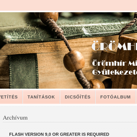
VETÍTÉS
TANÍTÁSOK
DICSŐÍTÉS
FOTÓALBUM
LAT
Archívum
LEVELÉBŐL, A GYÜLEKEZETNEK (2011. JÚLIUS 12.)
FLASH VERSION 9,0 OR GREATER IS REQUIRED