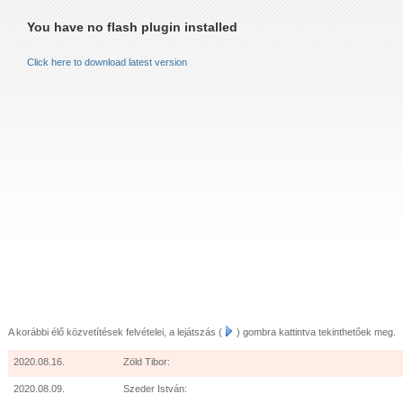
LEVELÉBŐL (2011.AUGUSZTUS 24.)
You have no flash plugin installed
LEVELÉBŐL (2011.OKTÓBER 15.)
Click here to download latest version
 AZ ÖRÖMHÍR MISSZIÓ GYÜLEKEZETNEK KARÁCSONYKOR
VELÉBŐL IDÉZET:
LUIS ZAPATA PÁSZTOR 2013.JANUÁR
A korábbi élő közvetítések felvételei, a lejátszás (
) gombra kattintva tekinthetőek meg.
2020.08.16.
Zöld Tibor:
2020.08.09.
Szeder István: