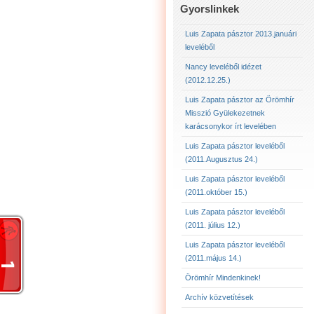
LUIS ZAPATA PÁSZTOR 
Gyorslinkek
LUIS ZAPATA PÁSZTOR 
Luis Zapata pásztor 2013.januári
leveléből
LUIS ZAPATA PÁSZTOR
Nancy leveléből idézet
(2012.12.25.)
2012.12.25. NANCY LE
Luis Zapata pásztor az Örömhír
Misszió Gyülekezetnek
karácsonykor írt levelében
Luis Zapata pásztor leveléből
(2011.Augusztus 24.)
Luis Zapata pásztor leveléből
(2011.október 15.)
Luis Zapata pásztor leveléből
(2011. július 12.)
Luis Zapata pásztor leveléből
(2011.május 14.)
Örömhír Mindenkinek!
Archív közvetítések