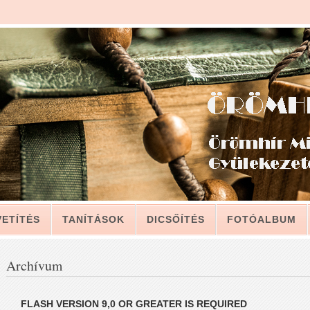
VETÍTÉS
TANÍTÁSOK
DICSŐÍTÉS
FOTÓALBUM
LAT
Archívum
LEVELÉBŐL, A GYÜLEKEZETNEK (2011. JÚLIUS 12.)
FLASH VERSION 9,0 OR GREATER IS REQUIRED