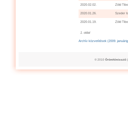
2020.02.02.
Zöld Tibo
2020.01.26.
Szeder I
2020.01.19.
Zöld Tibo
1. oldal
Archív közvetítések (2009. januárig
© 2010
Örömhímisszió
|