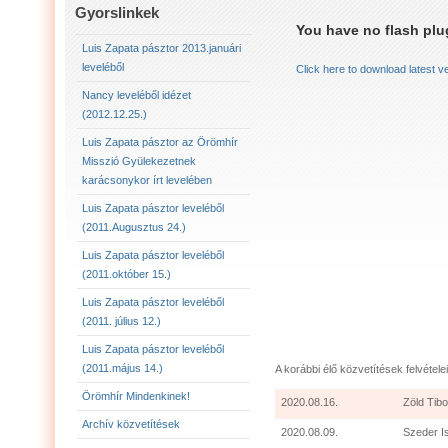
LUIS ZAPATA PÁSZTOR LEVELÉBŐL (2011.AUGU
Gyorslinkek
You have no flash plug
LUIS ZAPATA PÁSZTOR LEVELÉBŐL (2011.OKTÓ
Luis Zapata pásztor 2013.januári
leveléből
Click here to download latest v
LUIS ZAPATA PÁSZTOR AZ ÖRÖMHÍR MISSZIÓ
Nancy leveléből idézet
(2012.12.25.)
2012.12.25. NANCY LEVELÉBŐL IDÉZET:
LU
Luis Zapata pásztor az Örömhír
Misszió Gyülekezetnek
karácsonykor írt levelében
Luis Zapata pásztor leveléből
(2011.Augusztus 24.)
Luis Zapata pásztor leveléből
(2011.október 15.)
Luis Zapata pásztor leveléből
(2011. július 12.)
Luis Zapata pásztor leveléből
(2011.május 14.)
A korábbi élő közvetítések felvételei
Örömhír Mindenkinek!
2020.08.16.
Zöld Tibo
Archív közvetítések
2020.08.09.
Szeder I