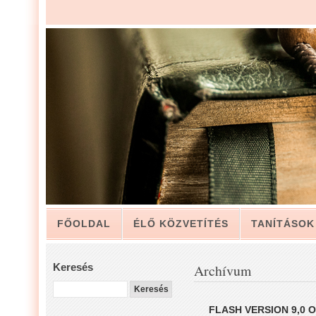
FŐOLDAL
ÉLŐ KÖZVETÍTÉS
TANÍTÁSOK
ARCHÍVUM
KAPCSOLAT
Keresés
Archívum
LUIS ZAPATA PÁSZTOR LEVELÉBŐL, A GYÜLEKE
FLASH VERSION 9,0 