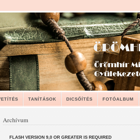
VETÍTÉS
TANÍTÁSOK
DICSŐÍTÉS
FOTÓALBUM
LAT
Archívum
LEVELÉBŐL, A GYÜLEKEZETNEK (2011. JÚLIUS 12.)
FLASH VERSION 9,0 OR GREATER IS REQUIRED