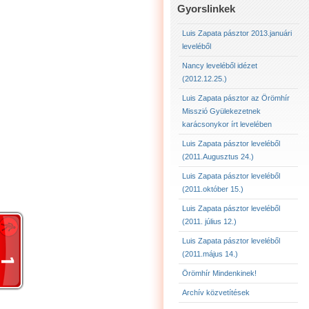
LUIS ZAPATA PÁSZTOR 
Gyorslinkek
LUIS ZAPATA PÁSZTOR 
Luis Zapata pásztor 2013.januári
leveléből
LUIS ZAPATA PÁSZTOR
Nancy leveléből idézet
(2012.12.25.)
2012.12.25. NANCY LE
Luis Zapata pásztor az Örömhír
Misszió Gyülekezetnek
karácsonykor írt levelében
Luis Zapata pásztor leveléből
(2011.Augusztus 24.)
Luis Zapata pásztor leveléből
(2011.október 15.)
Luis Zapata pásztor leveléből
(2011. július 12.)
Luis Zapata pásztor leveléből
(2011.május 14.)
Örömhír Mindenkinek!
Archív közvetítések