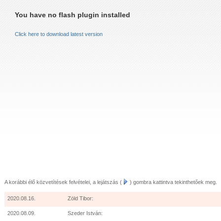
LEVELÉBŐL (2011.AUGUSZTUS 24.)
You have no flash plugin installed
LEVELÉBŐL (2011.OKTÓBER 15.)
Click here to download latest version
 AZ ÖRÖMHÍR MISSZIÓ GYÜLEKEZETNEK KARÁCSONYKOR
VELÉBŐL IDÉZET:
LUIS ZAPATA PÁSZTOR 2013.JANUÁR
A korábbi élő közvetítések felvételei, a lejátszás (
) gombra kattintva tekinthetőek meg.
2020.08.16.
Zöld Tibor:
2020.08.09.
Szeder István: