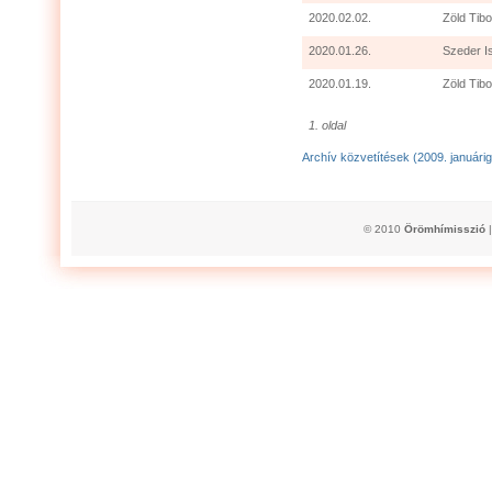
2020.02.02.
Zöld Tibo
2020.01.26.
Szeder I
2020.01.19.
Zöld Tibo
1. oldal
Archív közvetítések (2009. januárig
© 2010
Örömhímisszió
|