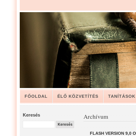
FŐOLDAL
ÉLŐ KÖZVETÍTÉS
TANÍTÁSOK
ARCHÍVUM
KAPCSOLAT
Keresés
Archívum
LUIS ZAPATA PÁSZTOR LEVELÉBŐL, A GYÜLEKE
FLASH VERSION 9,0 