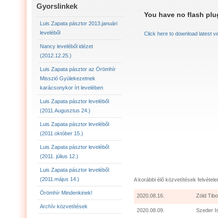
LUIS ZAPATA PÁSZTOR LEVELÉBŐL (2011.AUGU
Gyorslinkek
You have no flash plug
LUIS ZAPATA PÁSZTOR LEVELÉBŐL (2011.OKTÓ
Luis Zapata pásztor 2013.januári
leveléből
Click here to download latest v
LUIS ZAPATA PÁSZTOR AZ ÖRÖMHÍR MISSZIÓ
Nancy leveléből idézet
(2012.12.25.)
2012.12.25. NANCY LEVELÉBŐL IDÉZET:
LU
Luis Zapata pásztor az Örömhír
Misszió Gyülekezetnek
karácsonykor írt levelében
Luis Zapata pásztor leveléből
(2011.Augusztus 24.)
Luis Zapata pásztor leveléből
(2011.október 15.)
Luis Zapata pásztor leveléből
(2011. július 12.)
Luis Zapata pásztor leveléből
(2011.május 14.)
A korábbi élő közvetítések felvételei
Örömhír Mindenkinek!
2020.08.16.
Zöld Tibo
Archív közvetítések
2020.08.09.
Szeder I