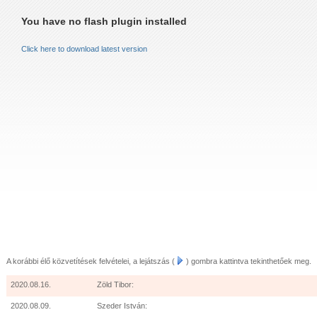
LEVELÉBŐL (2011.AUGUSZTUS 24.)
You have no flash plugin installed
LEVELÉBŐL (2011.OKTÓBER 15.)
Click here to download latest version
 AZ ÖRÖMHÍR MISSZIÓ GYÜLEKEZETNEK KARÁCSONYKOR
VELÉBŐL IDÉZET:
LUIS ZAPATA PÁSZTOR 2013.JANUÁR
A korábbi élő közvetítések felvételei, a lejátszás (
) gombra kattintva tekinthetőek meg.
2020.08.16.
Zöld Tibor:
2020.08.09.
Szeder István: