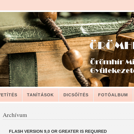
VETÍTÉS
TANÍTÁSOK
DICSŐÍTÉS
FOTÓALBUM
LAT
Archívum
LEVELÉBŐL, A GYÜLEKEZETNEK (2011. JÚLIUS 12.)
FLASH VERSION 9,0 OR GREATER IS REQUIRED