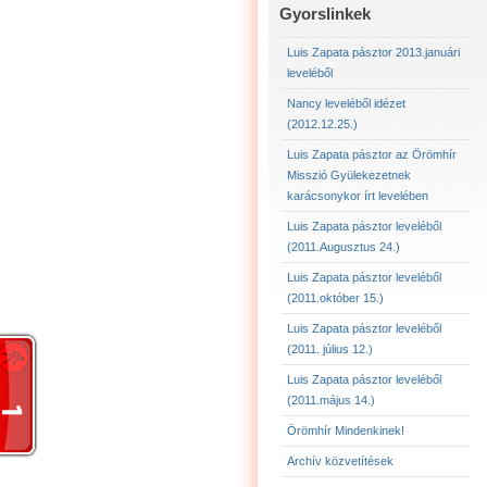
LUIS ZAPATA PÁSZTOR 
Gyorslinkek
LUIS ZAPATA PÁSZTOR 
Luis Zapata pásztor 2013.januári
leveléből
LUIS ZAPATA PÁSZTOR
Nancy leveléből idézet
(2012.12.25.)
2012.12.25. NANCY LE
Luis Zapata pásztor az Örömhír
Misszió Gyülekezetnek
karácsonykor írt levelében
Luis Zapata pásztor leveléből
(2011.Augusztus 24.)
Luis Zapata pásztor leveléből
(2011.október 15.)
Luis Zapata pásztor leveléből
(2011. július 12.)
Luis Zapata pásztor leveléből
(2011.május 14.)
Örömhír Mindenkinek!
Archív közvetítések