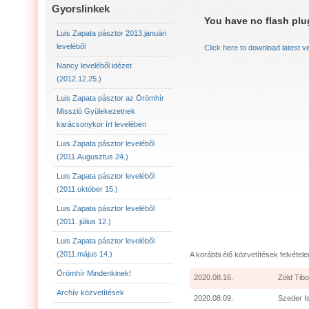
LUIS ZAPATA PÁSZTOR LEVELÉBŐL (2011.AUGU
Gyorslinkek
You have no flash plug
LUIS ZAPATA PÁSZTOR LEVELÉBŐL (2011.OKTÓ
Luis Zapata pásztor 2013.januári
leveléből
Click here to download latest v
LUIS ZAPATA PÁSZTOR AZ ÖRÖMHÍR MISSZIÓ
Nancy leveléből idézet
(2012.12.25.)
2012.12.25. NANCY LEVELÉBŐL IDÉZET:
LU
Luis Zapata pásztor az Örömhír
Misszió Gyülekezetnek
karácsonykor írt levelében
Luis Zapata pásztor leveléből
(2011.Augusztus 24.)
Luis Zapata pásztor leveléből
(2011.október 15.)
Luis Zapata pásztor leveléből
(2011. július 12.)
Luis Zapata pásztor leveléből
(2011.május 14.)
A korábbi élő közvetítések felvételei
Örömhír Mindenkinek!
2020.08.16.
Zöld Tibo
Archív közvetítések
2020.08.09.
Szeder I