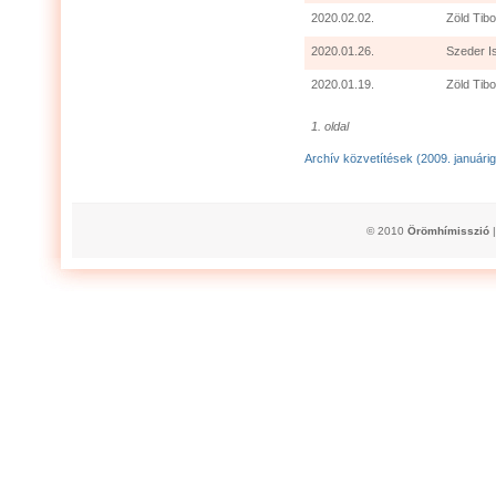
2020.02.02.
Zöld Tibo
2020.01.26.
Szeder I
2020.01.19.
Zöld Tibo
1. oldal
Archív közvetítések (2009. januárig
© 2010
Örömhímisszió
|