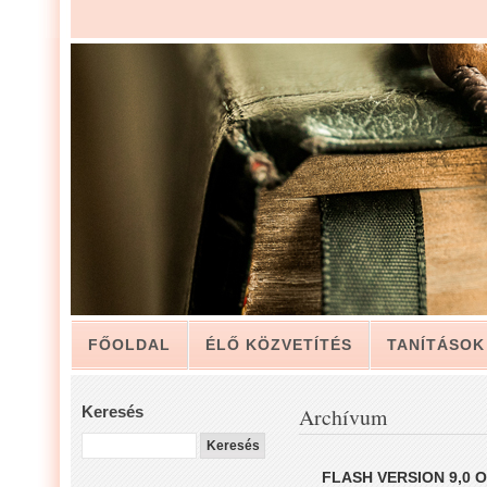
FŐOLDAL
ÉLŐ KÖZVETÍTÉS
TANÍTÁSOK
ARCHÍVUM
KAPCSOLAT
Keresés
Archívum
LUIS ZAPATA PÁSZTOR LEVELÉBŐL, A GYÜLEKE
FLASH VERSION 9,0 