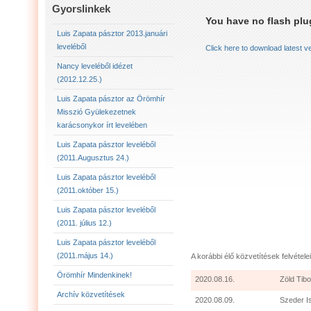
LUIS ZAPATA PÁSZTOR LEVELÉBŐL (2011.AUGU
Gyorslinkek
You have no flash plug
LUIS ZAPATA PÁSZTOR LEVELÉBŐL (2011.OKTÓ
Luis Zapata pásztor 2013.januári
leveléből
Click here to download latest v
LUIS ZAPATA PÁSZTOR AZ ÖRÖMHÍR MISSZIÓ
Nancy leveléből idézet
(2012.12.25.)
2012.12.25. NANCY LEVELÉBŐL IDÉZET:
LU
Luis Zapata pásztor az Örömhír
Misszió Gyülekezetnek
karácsonykor írt levelében
Luis Zapata pásztor leveléből
(2011.Augusztus 24.)
Luis Zapata pásztor leveléből
(2011.október 15.)
Luis Zapata pásztor leveléből
(2011. július 12.)
Luis Zapata pásztor leveléből
(2011.május 14.)
A korábbi élő közvetítések felvételei
Örömhír Mindenkinek!
2020.08.16.
Zöld Tibo
Archív közvetítések
2020.08.09.
Szeder I