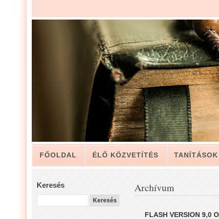
FŐOLDAL
ÉLŐ KÖZVETÍTÉS
TANÍTÁSOK
ARCHÍVUM
KAPCSOLAT
Keresés
Archívum
LUIS ZAPATA PÁSZTOR LEVELÉBŐL, A GYÜLEKE
FLASH VERSION 9,0 